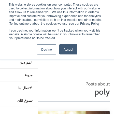
This website stores cookies on your computer. These cookies are
used to collect information about how you interact with our website
and allow us to remember you. We use this information in order to
improve and customize your browsing experience and for analytics
and metrics about our visitors both on this website and other media.
To find out more about the cookies we use, see our Privacy Policy.
الصفحة الرئيسية
If you decline, your information won’t be tracked when you visit this
المدونة
website. A single cookie will be used in your browser to remember
عن الشركة
your preference not to be tracked.
Decline
Accept
المنتجات والحلول
الموردين
مدونة
Posts about
الاتصال بنا
poly
تسوق الآن